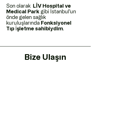
Son olarak
LİV Hospital ve
Medical Park
gibi İstanbul'un
önde gelen sağlık
kuruluşlarında
Fonksiyonel
Tıp
İ
şletme sahibiydim
.
Bize Ulaşın
Adres
Göktürk Merkez, Açelya Sk. No:2/A,
34077 Eyüpsultan/İstanbul
İletişim
(+90) 850 244 90 75
(+90) 533 294 62 74
info@agmedikal.com