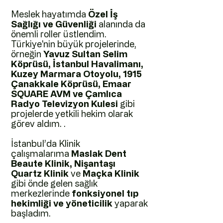
Meslek hayatımda
Özel İş
Sağlığı ve Güvenliği
alanında da
önemli roller üstlendim.
Türkiye'nin büyük projelerinde,
örneğin
Yavuz Sultan Selim
Köprüsü, İstanbul Havalimanı,
Kuzey Marmara Otoyolu, 1915
Çanakkale Köprüsü, Emaar
SQUARE AVM ve Çamlıca
Radyo Televizyon Kulesi
gibi
projelerde yetkili hekim olarak
görev aldım. .
İstanbul’da Klinik
çalışmalarıma
Maslak Dent
Beaute Klinik, Nişantaşı
Quartz Klinik
ve
Maçka Klinik
gibi önde gelen sağlık
merkezlerinde
fonksiyonel tıp
hekimliği ve yöneticilik
yaparak
başladım.