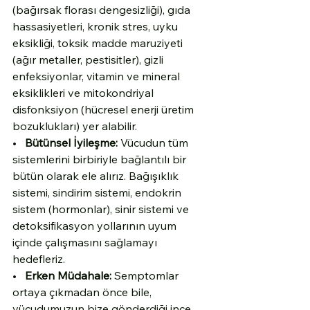
(bağırsak florası dengesizliği), gıda 
hassasiyetleri, kronik stres, uyku 
eksikliği, toksik madde maruziyeti 
(ağır metaller, pestisitler), gizli 
enfeksiyonlar, vitamin ve mineral 
eksiklikleri ve mitokondriyal 
disfonksiyon (hücresel enerji üretim 
bozuklukları) yer alabilir.
•   
Bütünsel İyileşme:
 Vücudun tüm 
sistemlerini birbiriyle bağlantılı bir 
bütün olarak ele alırız. Bağışıklık 
sistemi, sindirim sistemi, endokrin 
sistem (hormonlar), sinir sistemi ve 
detoksifikasyon yollarının uyum 
içinde çalışmasını sağlamayı 
hedefleriz.
•   
Erken Müdahale:
 Semptomlar 
ortaya çıkmadan önce bile, 
vücudumuzun bize gönderdiği ince 