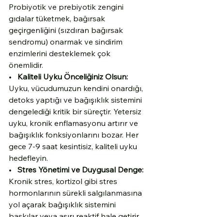
Probiyotik ve prebiyotik zengini 
gıdalar tüketmek, bağırsak 
geçirgenliğini (sızdıran bağırsak 
sendromu) onarmak ve sindirim 
enzimlerini desteklemek çok 
önemlidir.
•   
Kaliteli Uyku Önceliğiniz Olsun:
Uyku, vücudumuzun kendini onardığı, 
detoks yaptığı ve bağışıklık sistemini 
dengelediği kritik bir süreçtir. Yetersiz 
uyku, kronik enflamasyonu artırır ve 
bağışıklık fonksiyonlarını bozar. Her 
gece 7-9 saat kesintisiz, kaliteli uyku 
hedefleyin.
•   
Stres Yönetimi ve Duygusal Denge:
Kronik stres, kortizol gibi stres 
hormonlarının sürekli salgılanmasına 
yol açarak bağışıklık sistemini 
baskılar veya aşırı reaktif hale getirir. 