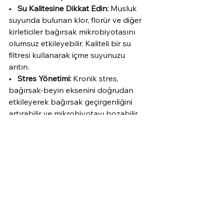
•   
Su Kalitesine Dikkat Edin:
 Musluk 
suyunda bulunan klor, florür ve diğer 
kirleticiler bağırsak mikrobiyotasını 
olumsuz etkileyebilir. Kaliteli bir su 
filtresi kullanarak içme suyunuzu 
arıtın.
•   
Stres Yönetimi:
 Kronik stres, 
bağırsak-beyin eksenini doğrudan 
etkileyerek bağırsak geçirgenliğini 
artırabilir ve mikrobiyotayı bozabilir. 
Meditasyon, yoga, nefes egzersizleri 
veya doğada vakit geçirme gibi 
yöntemlerle stresi yönetmeyi öğrenin.
•   
Yeterli ve Kaliteli Uyku:
 Vücudumuz 
uyku sırasında kendini onarır ve 
detoksifiye eder. Günde 7-9 saat 
kaliteli uyku, bağırsak sağlığı ve 
genel iyilik haliniz için elzemdir.